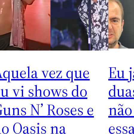
Aquela vez que
Eu j
u vi shows do
dua
uns N’ Roses e
não
o Oasis na
ess