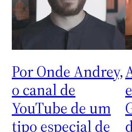
Por Onde Andrey,
o canal de
e
YouTube de um
G
tipo especial de
d