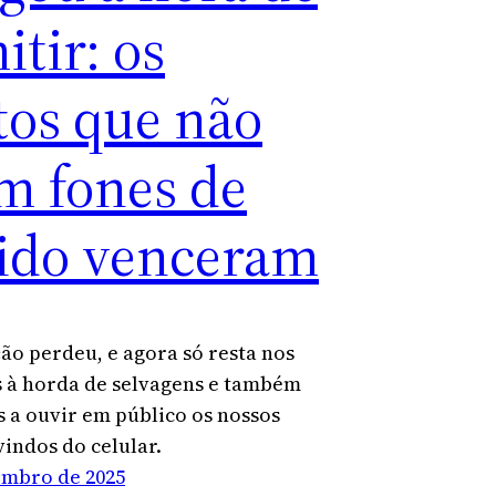
tir: os
tos que não
m fones de
ido venceram
ção perdeu, e agora só resta nos
 à horda de selvagens e também
 a ouvir em público os nossos
indos do celular.
embro de 2025