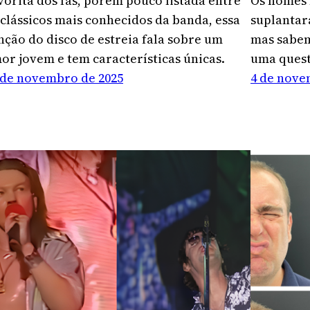
vorita dos fãs, porém pouco listada entre
Os nomes 
 clássicos mais conhecidos da banda, essa
suplantar
nção do disco de estreia fala sobre um
mas sabem
or jovem e tem características únicas.
uma quest
 de novembro de 2025
4 de nove