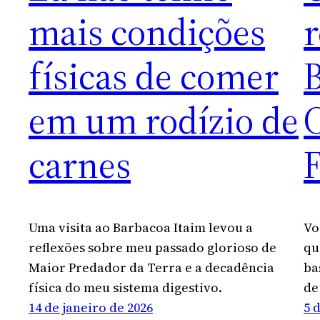
mais condições
r
físicas de comer
B
em um rodízio de
carnes
F
Uma visita ao Barbacoa Itaim levou a
Vo
reflexões sobre meu passado glorioso de
qu
Maior Predador da Terra e a decadência
ba
física do meu sistema digestivo.
de
14 de janeiro de 2026
5 