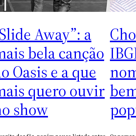
Slide Away”: a
Cho
ais bela canção
IBG
o Oasis e a que
nom
ais quero ouvir
bem
no show
pop