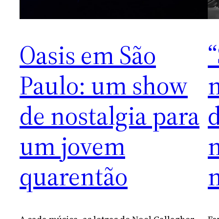
Oasis em São
“
Paulo: um show
m
de nostalgia para
d
um jovem
m
quarentão