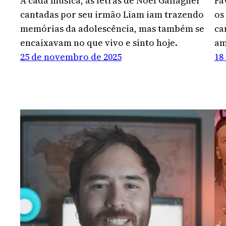
A cada música, as letras de Noel Gallagher
Fa
cantadas por seu irmão Liam iam trazendo
os
memórias da adolescência, mas também se
ca
encaixavam no que vivo e sinto hoje.
am
25 de novembro de 2025
18