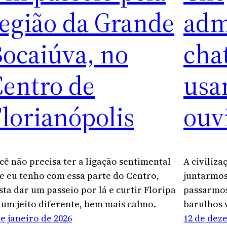
egião da Grande
admi
ocaiúva, no
cha
Centro de
usa
lorianópolis
ouv
cê não precisa ter a ligação sentimental
A civiliza
e eu tenho com essa parte do Centro,
juntarmos
sta dar um passeio por lá e curtir Floripa
passarmos
 um jeito diferente, bem mais calmo.
barulhos v
de janeiro de 2026
12 de dez