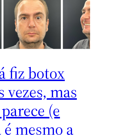
á fiz botox
s vezes, mas
 parece (e
a é mesmo a