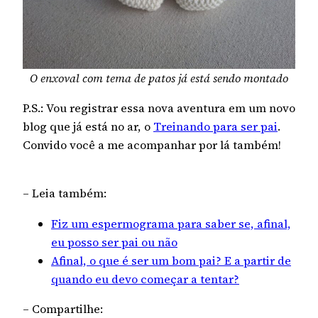
O enxoval com tema de patos já está sendo montado
P.S.: Vou registrar essa nova aventura em um novo
blog que já está no ar, o
Treinando para ser pai
.
Convido você a me acompanhar por lá também!
– Leia também:
Fiz um espermograma para saber se, afinal,
eu posso ser pai ou não
Afinal, o que é ser um bom pai? E a partir de
quando eu devo começar a tentar?
– Compartilhe: