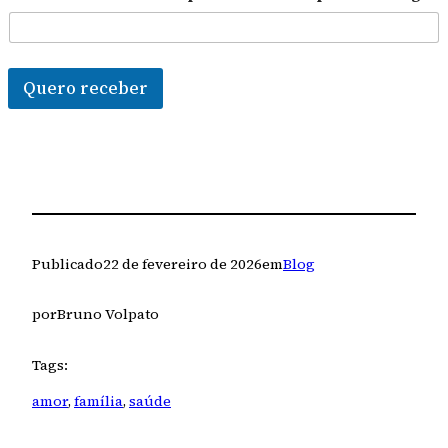
Quero receber
Publicado
22 de fevereiro de 2026
em
Blog
por
Bruno Volpato
Tags:
amor
, 
família
, 
saúde