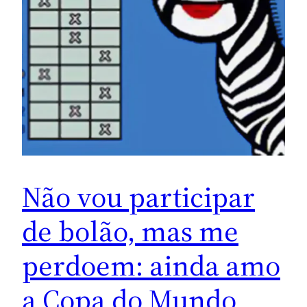
Não vou participar
de bolão, mas me
perdoem: ainda amo
a Copa do Mundo