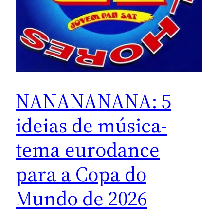
NANANANANA: 5
ideias de música-
tema eurodance
para a Copa do
Mundo de 2026