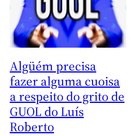
Algüém precisa
fazer alguma cuoisa
a respeito do grito de
GUOL do Luís
Roberto