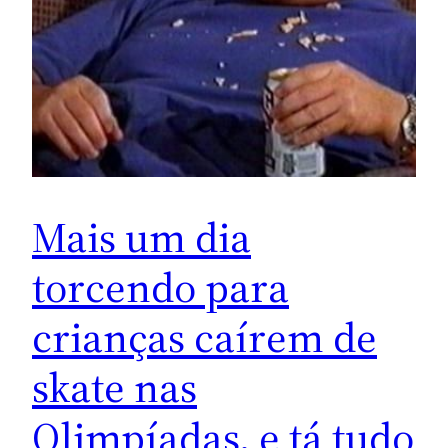
Mais um dia
torcendo para
crianças caírem de
skate nas
Olimpíadas, e tá tudo